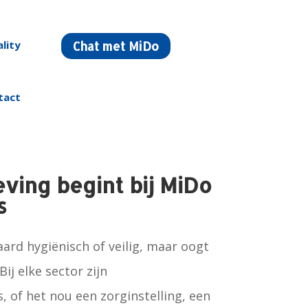
lity
Chat met MiDo
tact
ving begint bij MiDo
s
ard hygiënisch of veilig, maar oogt
ij elke sector zijn
of het nou een zorginstelling, een