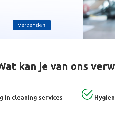
Wat kan je van ons ver
g in cleaning services
H
ygiën